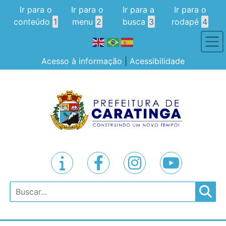
Ir para o
Ir para o
Ir para a
Ir para o
conteúdo
1
menu
2
busca
3
rodapé
4
Acesso à informação
|
Acessibilidade
Pesquisar