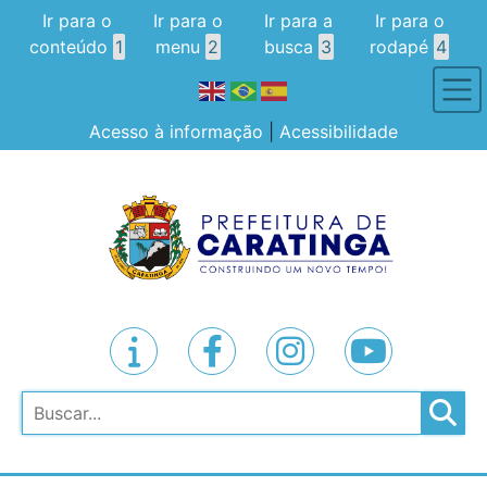
Ir para o
Ir para o
Ir para a
Ir para o
conteúdo
1
menu
2
busca
3
rodapé
4
Acesso à informação
|
Acessibilidade
Pesquisar