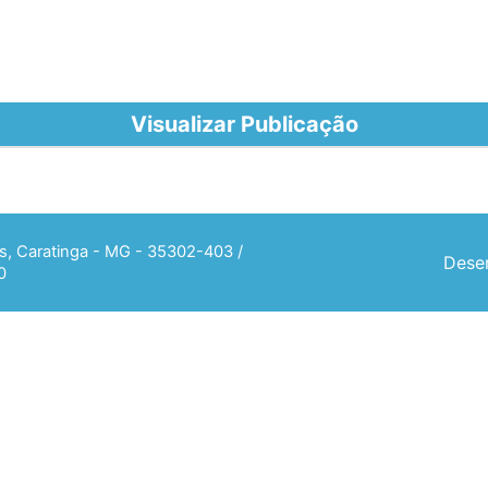
Visualizar Publicação
ias, Caratinga - MG - 35302-403 /
Desen
0