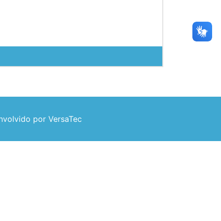
volvido por VersaTec