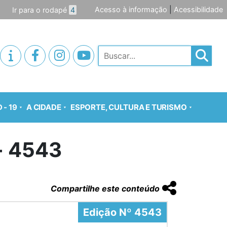
Acesso à informação
|
Acessibilidade
Ir para o rodapé
4
Pesquisar
 - 19
A CIDADE
ESPORTE, CULTURA E TURISMO
o- 4543
Compartilhe este conteúdo
Edição Nº 4543