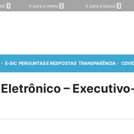
údo
1
Ir para o menu
2
Ir para a busca
3
E-SIC
PERGUNTAS E RESPOSTAS
TRANSPARÊNCIA
COVID
 Eletrônico – Executiv