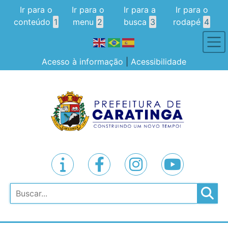
Ir para o
Ir para o
Ir para a
Ir para o
conteúdo
1
menu
2
busca
3
rodapé
4
Acesso à informação
|
Acessibilidade
Pesquisar