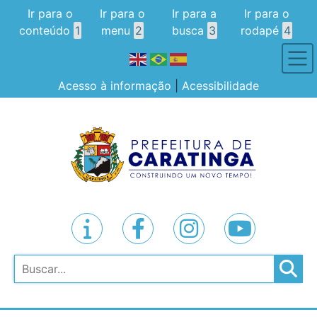
Ir para o
Ir para o
Ir para a
Ir para o
conteúdo
1
menu
2
busca
3
rodapé
4
Acesso à informação
|
Acessibilidade
Pesquisar