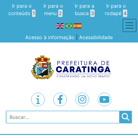
Ir para o
Ir para o
Ir para a
Ir para o
conteúdo
1
menu
2
busca
3
rodapé
4
Acesso à informação
|
Acessibilidade
Pesquisar