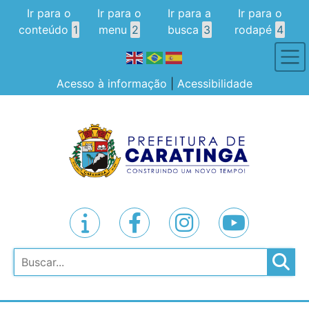
Ir para o
Ir para o
Ir para a
Ir para o
conteúdo
1
menu
2
busca
3
rodapé
4
Acesso à informação
|
Acessibilidade
Pesquisar