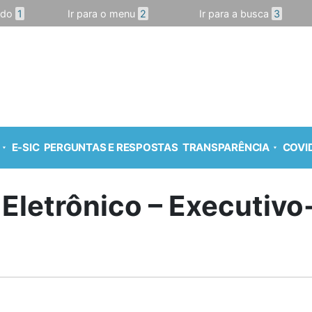
údo
1
Ir para o menu
2
Ir para a busca
3
E-SIC
PERGUNTAS E RESPOSTAS
TRANSPARÊNCIA
COVID
 Eletrônico – Executiv