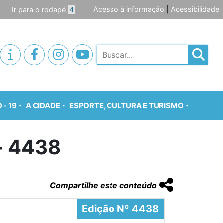
Acesso à informação
|
Acessibilidade
Ir para o rodapé
4
Pesquisar
 - 19
A CIDADE
ESPORTE, CULTURA E TURISMO
o- 4438
Compartilhe este conteúdo
Edição Nº 4438