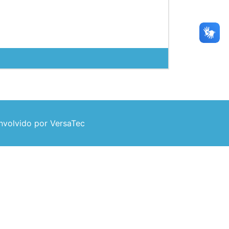
volvido por VersaTec