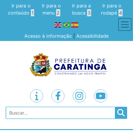
Ir para o
Ir para o
Ir para a
Ir para o
conteúdo
1
menu
2
busca
3
rodapé
4
Acesso à informação
|
Acessibilidade
Pesquisar