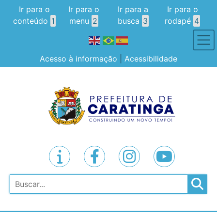
Ir para o
Ir para o
Ir para a
Ir para o
conteúdo
1
menu
2
busca
3
rodapé
4
Acesso à informação
|
Acessibilidade
Pesquisar