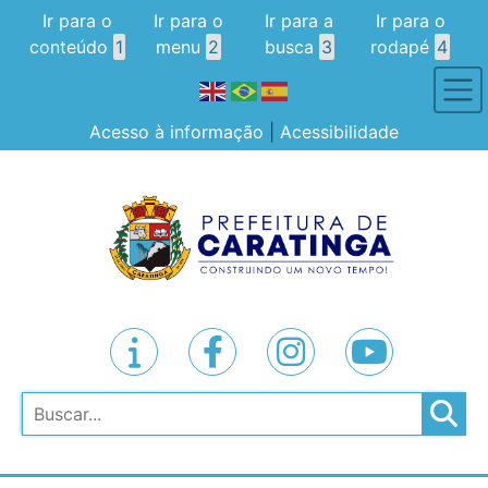
Ir para o
Ir para o
Ir para a
Ir para o
conteúdo
1
menu
2
busca
3
rodapé
4
Acesso à informação
|
Acessibilidade
Pesquisar