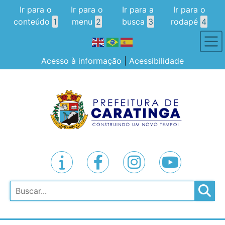
Ir para o
Ir para o
Ir para a
Ir para o
conteúdo
1
menu
2
busca
3
rodapé
4
Acesso à informação
|
Acessibilidade
Pesquisar