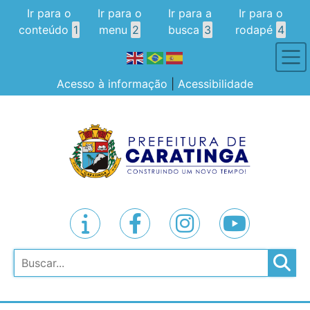
Ir para o
Ir para o
Ir para a
Ir para o
conteúdo
1
menu
2
busca
3
rodapé
4
Acesso à informação
|
Acessibilidade
Pesquisar