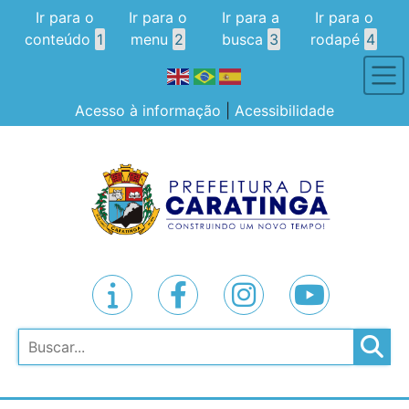
Ir para o
Ir para o
Ir para a
Ir para o
conteúdo
1
menu
2
busca
3
rodapé
4
Acesso à informação
|
Acessibilidade
Pesquisar