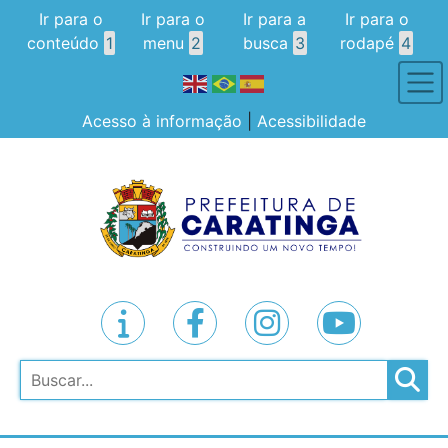
Ir para o
Ir para o
Ir para a
Ir para o
conteúdo
1
menu
2
busca
3
rodapé
4
Acesso à informação
|
Acessibilidade
Pesquisar