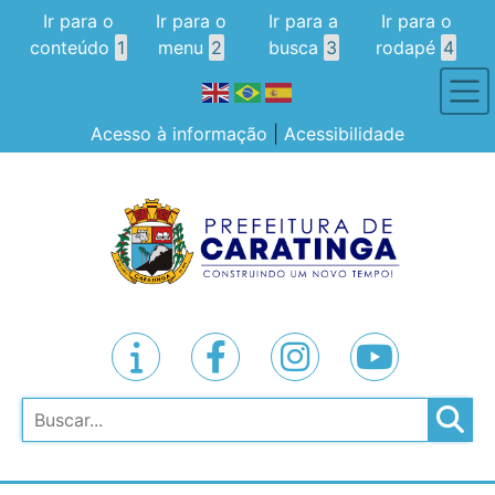
Ir para o
Ir para o
Ir para a
Ir para o
conteúdo
1
menu
2
busca
3
rodapé
4
Acesso à informação
|
Acessibilidade
Pesquisar