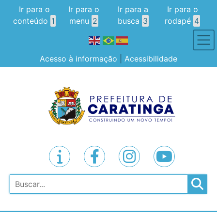
Ir para o
Ir para o
Ir para a
Ir para o
conteúdo
1
menu
2
busca
3
rodapé
4
Acesso à informação
|
Acessibilidade
Pesquisar