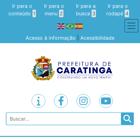
Ir para o
Ir para o
Ir para a
Ir para o
conteúdo
1
menu
2
busca
3
rodapé
4
Acesso à informação
|
Acessibilidade
Pesquisar