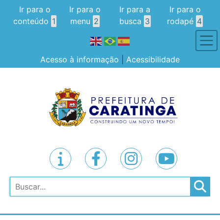
Ir para o
Ir para o
Ir para a
Ir para o
conteúdo
1
menu
2
busca
3
rodapé
4
Acesso à informação
|
Acessibilidade
Pesquisar