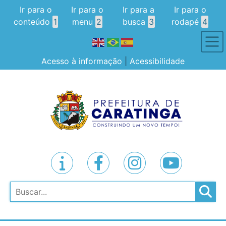
Ir para o
Ir para o
Ir para a
Ir para o
conteúdo
1
menu
2
busca
3
rodapé
4
Acesso à informação
|
Acessibilidade
Pesquisar