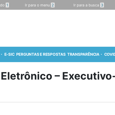
údo
1
Ir para o menu
2
Ir para a busca
3
E-SIC
PERGUNTAS E RESPOSTAS
TRANSPARÊNCIA
COVID
 Eletrônico – Executiv