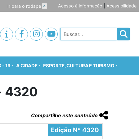
Acesso à informação
|
Acessibilidade
Ir para o rodapé
4
Pesquisar
 - 19
A CIDADE
ESPORTE, CULTURA E TURISMO
o- 4320
Compartilhe este conteúdo
Edição Nº 4320