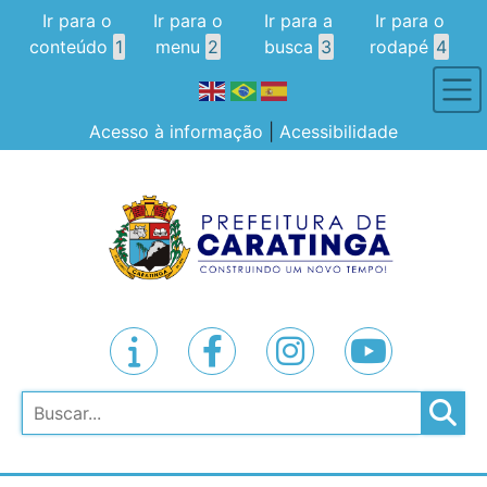
Ir para o
Ir para o
Ir para a
Ir para o
conteúdo
1
menu
2
busca
3
rodapé
4
Acesso à informação
|
Acessibilidade
Pesquisar