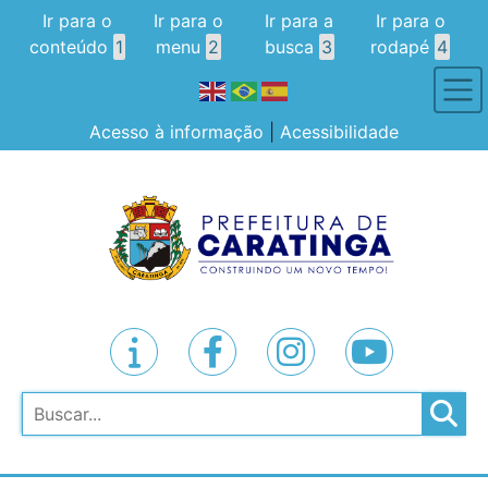
Ir para o
Ir para o
Ir para a
Ir para o
conteúdo
1
menu
2
busca
3
rodapé
4
Acesso à informação
|
Acessibilidade
Pesquisar