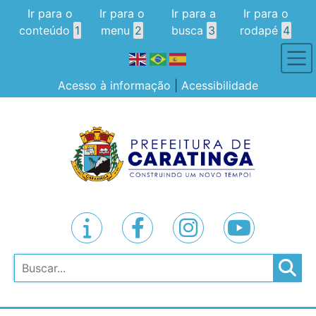
Ir para o
Ir para o
Ir para a
Ir para o
conteúdo
1
menu
2
busca
3
rodapé
4
Acesso à informação
|
Acessibilidade
Pesquisar