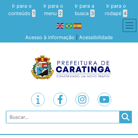
Ir para o
Ir para o
Ir para a
Ir para o
conteúdo
1
menu
2
busca
3
rodapé
4
Acesso à informação
|
Acessibilidade
Pesquisar