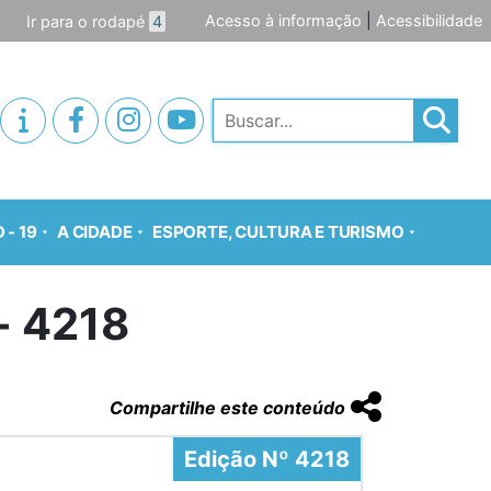
Acesso à informação
|
Acessibilidade
Ir para o rodapé
4
Pesquisar
 - 19
A CIDADE
ESPORTE, CULTURA E TURISMO
o- 4218
Compartilhe este conteúdo
Edição Nº 4218