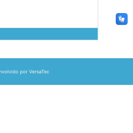
volvido por VersaTec