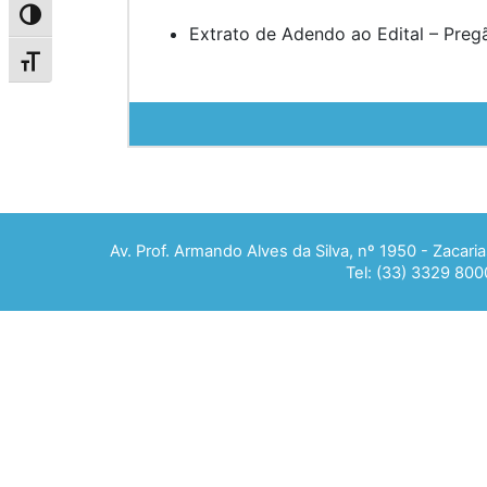
Alternar alto contraste
Extrato de Adendo ao Edital – Preg
Alternar tamanho da fonte
Av. Prof. Armando Alves da Silva, nº 1950 - Zacar
Tel: (33) 3329 800