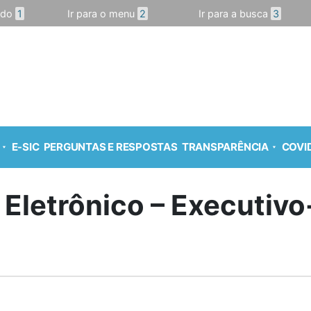
údo
1
Ir para o menu
2
Ir para a busca
3
E-SIC
PERGUNTAS E RESPOSTAS
TRANSPARÊNCIA
COVID
 Eletrônico – Executiv