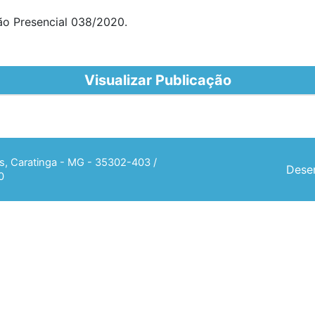
ão Presencial 038/2020.
Visualizar Publicação
ias, Caratinga - MG - 35302-403 /
Desen
0