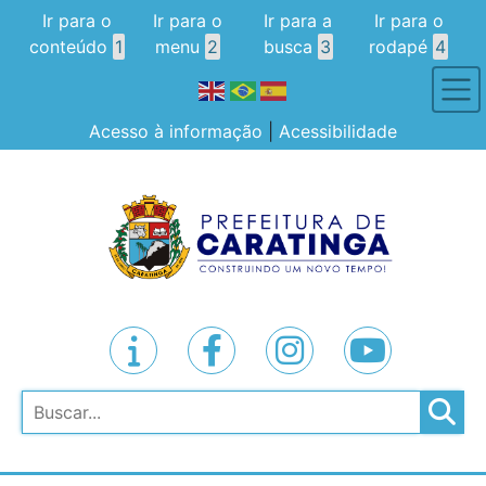
Ir para o
Ir para o
Ir para a
Ir para o
conteúdo
1
menu
2
busca
3
rodapé
4
Acesso à informação
|
Acessibilidade
Pesquisar