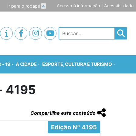
Acesso à informação
|
Acessibilidade
Ir para o rodapé
4
Pesquisar
 - 19
A CIDADE
ESPORTE, CULTURA E TURISMO
o- 4195
Compartilhe este conteúdo
Edição Nº 4195