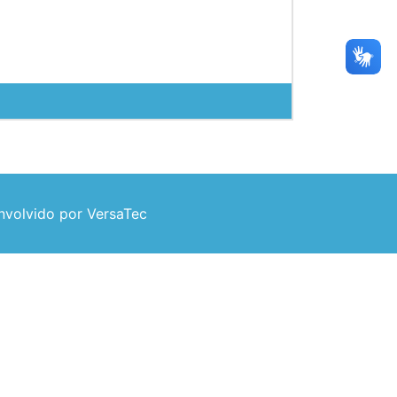
volvido por VersaTec