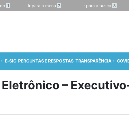
údo
1
Ir para o menu
2
Ir para a busca
3
E-SIC
PERGUNTAS E RESPOSTAS
TRANSPARÊNCIA
COVID
 Eletrônico – Executiv