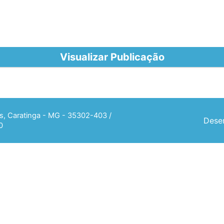
Visualizar Publicação
ias, Caratinga - MG - 35302-403 /
Desen
0