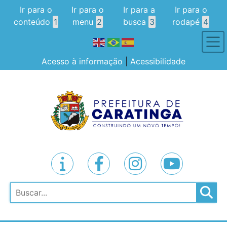
Ir para o
Ir para o
Ir para a
Ir para o
conteúdo
1
menu
2
busca
3
rodapé
4
Acesso à informação
|
Acessibilidade
Pesquisar