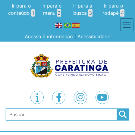
Ir para o
Ir para o
Ir para a
Ir para o
conteúdo
1
menu
2
busca
3
rodapé
4
Acesso à informação
|
Acessibilidade
Pesquisar