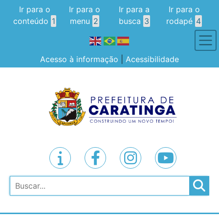
Ir para o
Ir para o
Ir para a
Ir para o
conteúdo
1
menu
2
busca
3
rodapé
4
Acesso à informação
|
Acessibilidade
Pesquisar