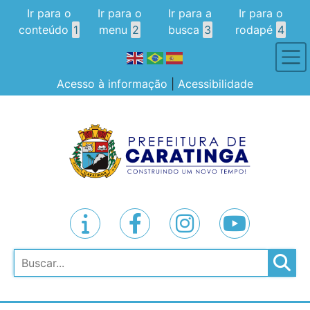
Ir para o
Ir para o
Ir para a
Ir para o
conteúdo
1
menu
2
busca
3
rodapé
4
Acesso à informação
|
Acessibilidade
Pesquisar