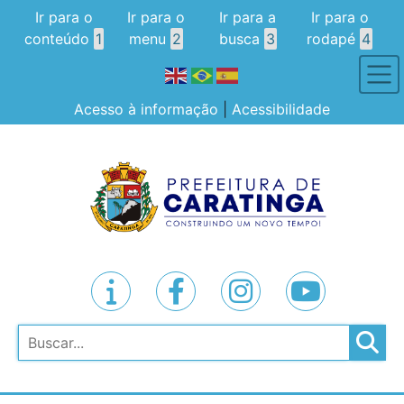
Ir para o
Ir para o
Ir para a
Ir para o
conteúdo
1
menu
2
busca
3
rodapé
4
Acesso à informação
|
Acessibilidade
Pesquisar