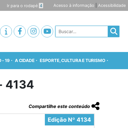
Acesso à informação
|
Acessibilidade
Ir para o rodapé
4
Pesquisar
 - 19
A CIDADE
ESPORTE, CULTURA E TURISMO
o- 4134
Compartilhe este conteúdo
Edição Nº 4134