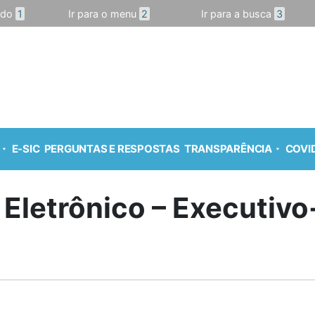
údo
1
Ir para o menu
2
Ir para a busca
3
E-SIC
PERGUNTAS E RESPOSTAS
TRANSPARÊNCIA
COVID
 Eletrônico – Executiv