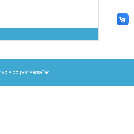
volvido por VersaTec