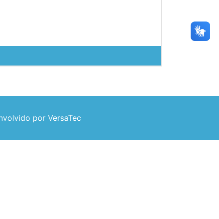
volvido por VersaTec