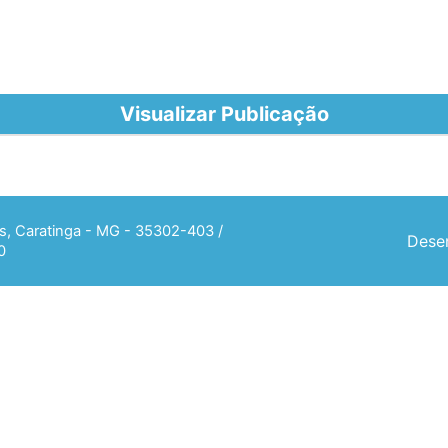
Visualizar Publicação
ias, Caratinga - MG - 35302-403 /
Desen
0