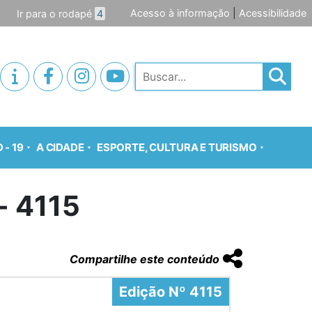
Acesso à informação
|
Acessibilidade
Ir para o rodapé
4
Pesquisar
 - 19
A CIDADE
ESPORTE, CULTURA E TURISMO
- 4115
Compartilhe este conteúdo
Edição Nº 4115