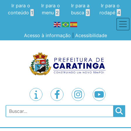
Ir para o
Ir para o
Ir para a
Ir para o
conteúdo
1
menu
2
busca
3
rodapé
4
Acesso à informação
|
Acessibilidade
Pesquisar