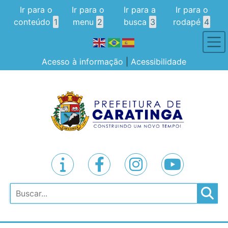
Ir para o
Ir para o
Ir para a
Ir para o
conteúdo
1
menu
2
busca
3
rodapé
4
Acesso à informação
|
Acessibilidade
Pesquisar