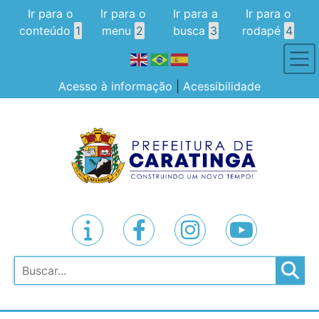
Ir para o
Ir para o
Ir para a
Ir para o
conteúdo
1
menu
2
busca
3
rodapé
4
Acesso à informação
|
Acessibilidade
Pesquisar