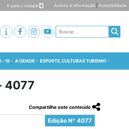
Acesso à informação
|
Acessibilidade
Ir para o rodapé
4
Pesquisar
 - 19
A CIDADE
ESPORTE, CULTURA E TURISMO
o- 4077
Compartilhe este conteúdo
Edição Nº 4077