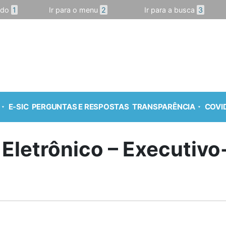
údo
1
Ir para o menu
2
Ir para a busca
3
E-SIC
PERGUNTAS E RESPOSTAS
TRANSPARÊNCIA
COVID
 Eletrônico – Executiv