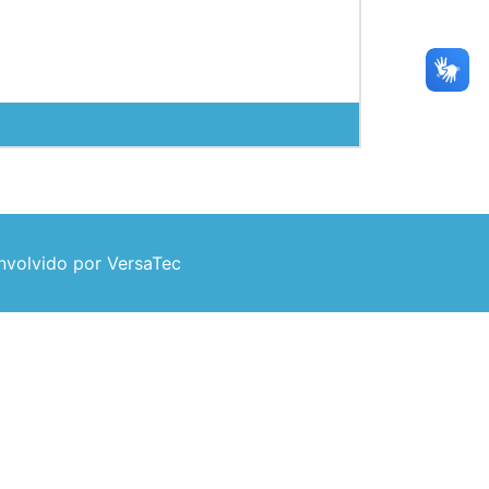
volvido por VersaTec