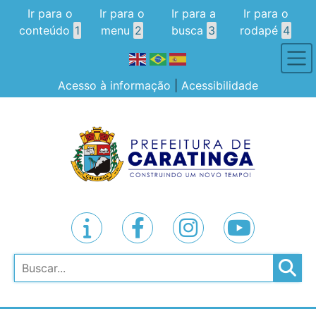
Ir para o
Ir para o
Ir para a
Ir para o
conteúdo
1
menu
2
busca
3
rodapé
4
Acesso à informação
|
Acessibilidade
Pesquisar