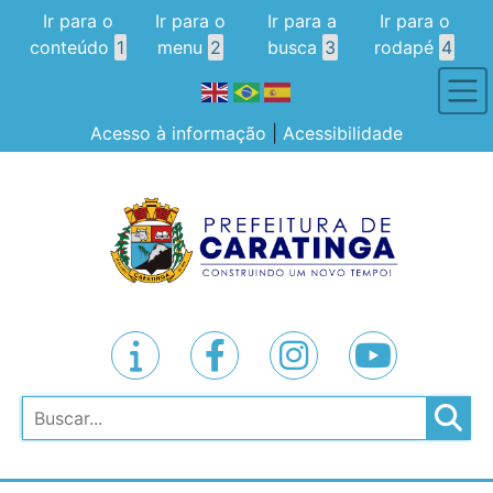
Ir para o
Ir para o
Ir para a
Ir para o
conteúdo
1
menu
2
busca
3
rodapé
4
Acesso à informação
|
Acessibilidade
Pesquisar