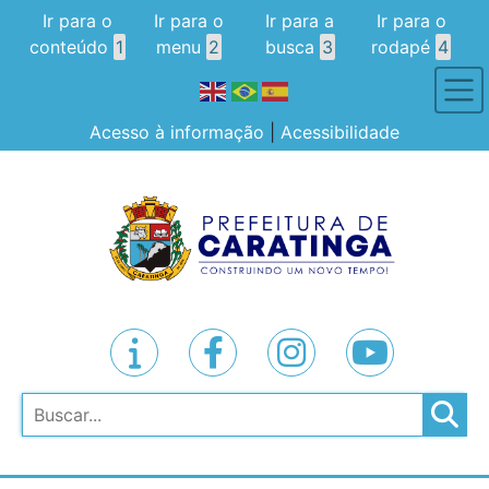
Ir para o
Ir para o
Ir para a
Ir para o
conteúdo
1
menu
2
busca
3
rodapé
4
Acesso à informação
|
Acessibilidade
Pesquisar