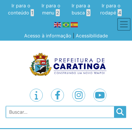
Ir para o
Ir para o
Ir para a
Ir para o
conteúdo
1
menu
2
busca
3
rodapé
4
Acesso à informação
|
Acessibilidade
Pesquisar