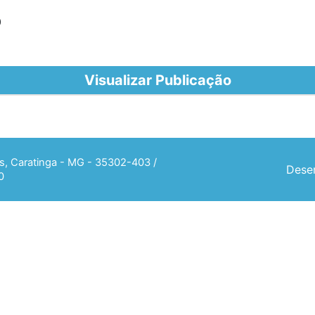
0
Visualizar Publicação
ias, Caratinga - MG - 35302-403 /
Desen
0