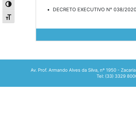
Alternar alto contraste
DECRETO EXECUTIVO N° 038/202
Alternar tamanho da fonte
Av. Prof. Armando Alves da Silva, nº 1950 - Zacar
Tel: (33) 3329 800