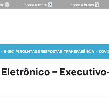
údo
1
Ir para o menu
2
Ir para a busca
3
E-SIC
PERGUNTAS E RESPOSTAS
TRANSPARÊNCIA
COVID
 Eletrônico – Executiv