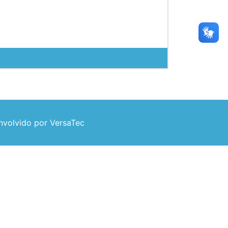
volvido por VersaTec