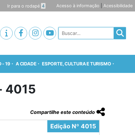
Acesso à informação
|
Acessibilidade
Ir para o rodapé
4
Pesquisar
 - 19
A CIDADE
ESPORTE, CULTURA E TURISMO
o- 4015
Compartilhe este conteúdo
Edição Nº 4015