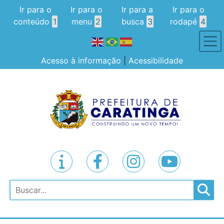
Ir para o
Ir para o
Ir para a
Ir para o
conteúdo
1
menu
2
busca
3
rodapé
4
Acesso à informação
|
Acessibilidade
Pesquisar