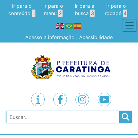
Ir para o
Ir para o
Ir para a
Ir para o
conteúdo
1
menu
2
busca
3
rodapé
4
Acesso à informação
|
Acessibilidade
Pesquisar