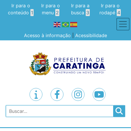
Ir para o
Ir para o
Ir para a
Ir para o
conteúdo
1
menu
2
busca
3
rodapé
4
Acesso à informação
|
Acessibilidade
Pesquisar