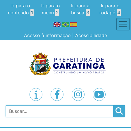
Ir para o
Ir para o
Ir para a
Ir para o
conteúdo
1
menu
2
busca
3
rodapé
4
Acesso à informação
|
Acessibilidade
Pesquisar