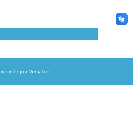
volvido por VersaTec