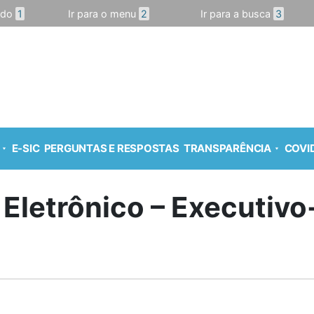
údo
1
Ir para o menu
2
Ir para a busca
3
E-SIC
PERGUNTAS E RESPOSTAS
TRANSPARÊNCIA
COVID
 Eletrônico – Executiv