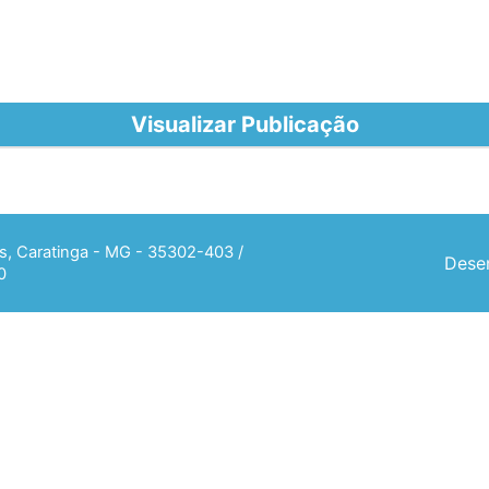
Visualizar Publicação
ias, Caratinga - MG - 35302-403 /
Desen
0