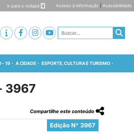
Acesso à informação
|
Acessibilidade
Ir para o rodapé
4
Pesquisar
 - 19
A CIDADE
ESPORTE, CULTURA E TURISMO
o- 3967
Compartilhe este conteúdo
Edição Nº 3967