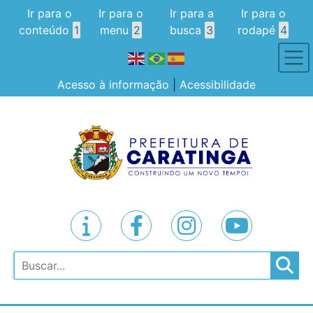
Ir para o
Ir para o
Ir para a
Ir para o
conteúdo
1
menu
2
busca
3
rodapé
4
Acesso à informação
|
Acessibilidade
Pesquisar